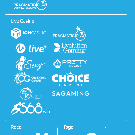
Live Casino
Race
Togel