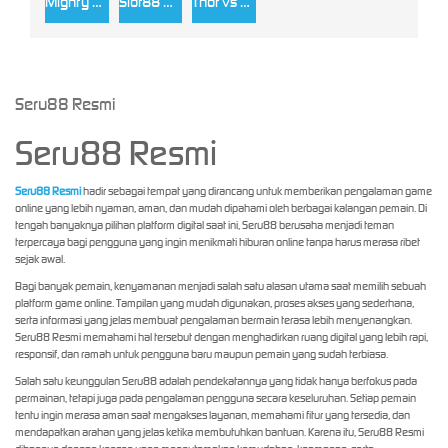
Mighty Hercules
Slot88 Wisdom of Athena 1000
Thor vs Hercules
Seru88 Resmi
Seru88 Resmi
Seru88 Resmi
hadir sebagai tempat yang dirancang untuk memberikan pengalaman game
online yang lebih nyaman, aman, dan mudah dipahami oleh berbagai kalangan pemain. Di
tengah banyaknya pilihan platform digital saat ini, Seru88 berusaha menjadi teman
terpercaya bagi pengguna yang ingin menikmati hiburan online tanpa harus merasa ribet
sejak awal.
Bagi banyak pemain, kenyamanan menjadi salah satu alasan utama saat memilih sebuah
platform game online. Tampilan yang mudah digunakan, proses akses yang sederhana,
serta informasi yang jelas membuat pengalaman bermain terasa lebih menyenangkan.
Seru88 Resmi memahami hal tersebut dengan menghadirkan ruang digital yang lebih rapi,
responsif, dan ramah untuk pengguna baru maupun pemain yang sudah terbiasa.
Salah satu keunggulan Seru88 adalah pendekatannya yang tidak hanya berfokus pada
permainan, tetapi juga pada pengalaman pengguna secara keseluruhan. Setiap pemain
tentu ingin merasa aman saat mengakses layanan, memahami fitur yang tersedia, dan
mendapatkan arahan yang jelas ketika membutuhkan bantuan. Karena itu, Seru88 Resmi