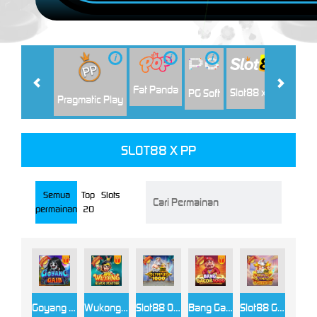
i
i
i
i
i
Facha
Fat Panda
Slot88 x PP
PG Soft
Pragmatic Play
SLOT88 X PP
Semua
Top
Slots
permainan
20
Goyang Gaib
Wukong - Black Scatter
Slot88 Olympus 1000
Bang Gacor 1000
Slot88 Gates of Olympus Super Scatter