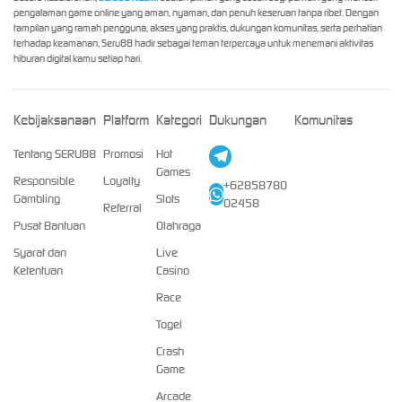
pengalaman game online yang aman, nyaman, dan penuh keseruan tanpa ribet. Dengan
tampilan yang ramah pengguna, akses yang praktis, dukungan komunitas, serta perhatian
terhadap keamanan, Seru88 hadir sebagai teman terpercaya untuk menemani aktivitas
hiburan digital kamu setiap hari.
Kebijaksanaan
Platform
Kategori
Dukungan
Komunitas
Tentang SERU88
Promosi
Hot
Games
Responsible
Loyalty
+62858780
Gambling
Slots
02458
Referral
Pusat Bantuan
Olahraga
Syarat dan
Live
Ketentuan
Casino
Race
Togel
Crash
Game
Arcade