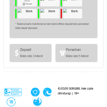
* Selama bank maintenance dan bank offline deposit dan penarikan
tidak dapat diproses
Deposit
Penarikan
Rata-rata 3 Menit
Rata-rata 5 Menit
Tanggung Jawab
Browser Yang
Bermain
Didukung
©2026 SERU88. Hak cipta
dilindungi | 18+