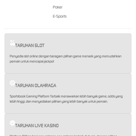
Poker
E-Sports
TARUHAN SLOT
Penyedia slot online dengan beragam pilihan game menarik yang memudahkan
pemain untuk mencapai jackpot
TARUHAN OLAHRAGA
Sportsbook Gaming Platform Terbaik menawarkan lebih banyak game, odds yang
lebih tinggi, dan menyediakan pilihan yang lebih banyak untuk pemain.
TARUHAN LIVE KASINO