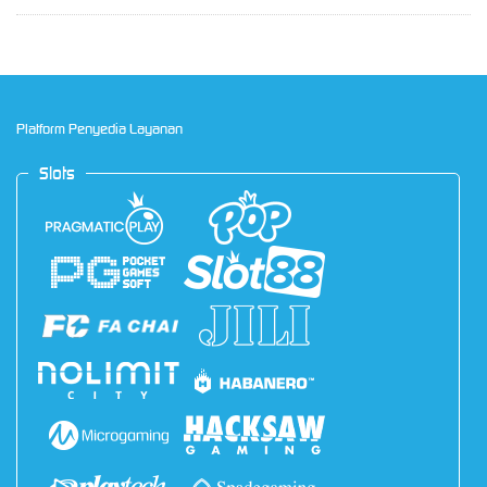
Platform Penyedia Layanan
Slots