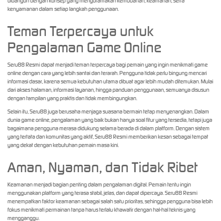
dibangun dengan konsep yang mengutamakan kemudahan, keamanan, serta
kenyamanan dalam setiap langkah penggunaan.
Teman Terpercaya untuk
Pengalaman Game Online
Seru88 Resmi dapat menjadi teman terpercaya bagi pemain yang ingin menikmati game
online dengan cara yang lebih santai dan terarah. Pengguna tidak perlu bingung mencari
informasi dasar, karena semua kebutuhan utama dibuat agar lebih mudah ditemukan. Mulai
dari akses halaman, informasi layanan, hingga panduan penggunaan, semuanya disusun
dengan tampilan yang praktis dan tidak membingungkan.
Selain itu, Seru88 juga berusaha menjaga suasana bermain tetap menyenangkan. Dalam
dunia game online, pengalaman yang baik bukan hanya soal fitur yang tersedia, tetapi juga
bagaimana pengguna merasa didukung selama berada di dalam platform. Dengan sistem
yang tertata dan komunitas yang aktif, Seru88 Resmi memberikan kesan sebagai tempat
yang dekat dengan kebutuhan pemain masa kini.
Aman, Nyaman, dan Tidak Ribet
Keamanan menjadi bagian penting dalam pengalaman digital. Pemain tentu ingin
menggunakan platform yang terasa stabil, jelas, dan dapat dipercaya. Seru88 Resmi
menempatkan faktor keamanan sebagai salah satu prioritas, sehingga pengguna bisa lebih
fokus menikmati permainan tanpa harus terlalu khawatir dengan hal-hal teknis yang
mengganggu.