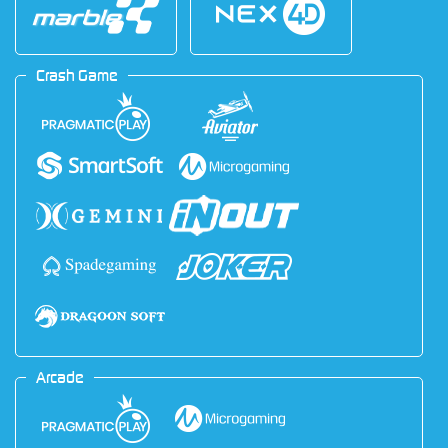
Crash Game
Arcade